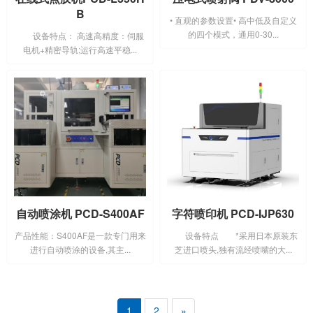
B
• 直观的参数设置• 高中低及自定义
的四个模式，通用0-30...
设备特点： 高速高精度：伺服
电机+精密导轨;运行高速平稳...
自动喷涂机 PCD-S400AF
字符喷印机 PCD-IJP630
产品性能：S400AF是一款专门用来
设备特点 *采用日本原装东
进行自动喷涂的设备,其主...
芝进口喷头,独有流经喷嘴的大...
1
2
»