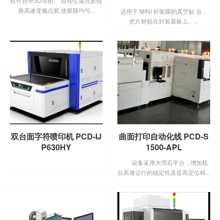
软件自带3D导图、 自动生成点胶线
路高速变频点胶,使胶路均匀...
适用于 MINI 封装膜的真空贴 合，
把片材贴在封装基板上。...
双台面字符喷印机 PCD-IJ
曲面打印自动化线 PCD-S
P630HY
1500-APL
设备采用大理石平台，增加机
台高速运行的稳定性及提高定位精...